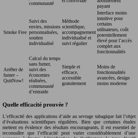
et conviviale
abonnement
communauté
payant
Interface moins
intuitive pour
Suivi des
Méthode
certains
envies, missions
scientifique,
utilisateurs, coût
Smoke Free
personnalisées,
accompagnement
potentiellement
soutien
individualisé et
élevé pour l’accès
individualisé
suivi régulier
complet aux
fonctionnalités
Calcul du temps
sans fumer,
Simple et
Moins de
Arrêter de
suivi des
efficace,
fonctionnalités
fumer –
économies
accessible
avancées, design
QuitNow!
réalisées,
gratuitement
moins moderne
communauté
d’entraide
Quelle efficacité prouvée ?
L’efficacité des applications d’aide au sevrage tabagique fait l’objet
d’évaluations scientifiques régulières. Bien que certaines études
mettent en évidence des résultats encourageants, il est essentiel de
reconnaître que l’efficacité peut varier considérablement d’une