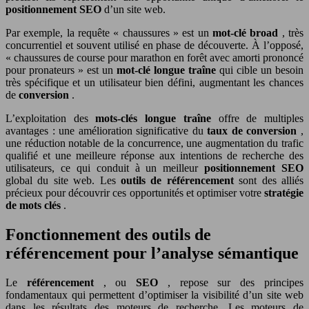
positionnement SEO
d’un site web.
Par exemple, la requête « chaussures » est un
mot-clé broad
, très
concurrentiel et souvent utilisé en phase de découverte. À l’opposé,
« chaussures de course pour marathon en forêt avec amorti prononcé
pour pronateurs » est un
mot-clé longue traîne
qui cible un besoin
très spécifique et un utilisateur bien défini, augmentant les chances
de
conversion
.
L’exploitation des
mots-clés longue traîne
offre de multiples
avantages : une amélioration significative du
taux de conversion
,
une réduction notable de la concurrence, une augmentation du trafic
qualifié et une meilleure réponse aux intentions de recherche des
utilisateurs, ce qui conduit à un meilleur
positionnement SEO
global du site web. Les
outils de référencement
sont des alliés
précieux pour découvrir ces opportunités et optimiser votre
stratégie
de mots clés
.
Fonctionnement des outils de
référencement pour l’analyse sémantique
Le
référencement
, ou
SEO
, repose sur des principes
fondamentaux qui permettent d’optimiser la visibilité d’un site web
dans les résultats des moteurs de recherche. Les moteurs de