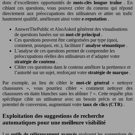
donc d’excellentes opportunités de
mots-clés longue traîne
. En
ciblant ces questions, vous pouvez créer du contenu qui répond
directement aux préoccupations des utilisateurs et attire un trafic
hautement qualifié, améliorant ainsi votre
e-reputation
.
AnswerThePublic et AlsoAsked génèrent des visualisations
de questions basées sur un
mot-clé principal
.
Ces questions peuvent être catégorisées par type (quoi,
comment, pourquoi, etc.), facilitant l’
analyse sémantique
.
L’analyse de ces questions permet de comprendre les
préoccupations réelles des utilisateurs et d’adapter votre
stratégie de contenu
.
Cibler ces questions dans le contenu améliore la pertinence et
l’autorité sur un sujet, renforçant votre
stratégie de marque
.
Par exemple, au lieu de cibler le
mot-clé général
« nettoyer
chaussures », vous pourriez cibler « comment nettoyer des
chaussures en daim blanches sans les abîmer ? ». Cette requête plus
spécifique cible un utilisateur avec un besoin précis et un fort
potentiel de conversion, augmentant votre
taux de clics (CTR)
.
Exploitation des suggestions de recherche
automatiques pour une meilleure visibilité
Les
outils de référencement avancés
analysent les suggestions de