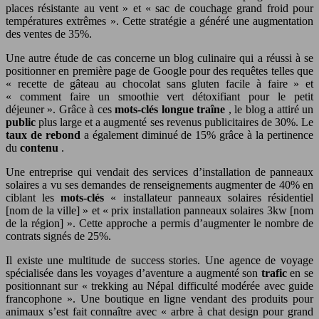
places résistante au vent » et « sac de couchage grand froid pour
températures extrêmes ». Cette stratégie a généré une augmentation
des ventes de 35%.
Une autre étude de cas concerne un blog culinaire qui a réussi à se
positionner en première page de Google pour des requêtes telles que
« recette de gâteau au chocolat sans gluten facile à faire » et
« comment faire un smoothie vert détoxifiant pour le petit
déjeuner ». Grâce à ces
mots-clés longue traîne
, le blog a attiré un
public
plus large et a augmenté ses revenus publicitaires de 30%. Le
taux de rebond
a également diminué de 15% grâce à la pertinence
du
contenu
.
Une entreprise qui vendait des services d’installation de panneaux
solaires a vu ses demandes de renseignements augmenter de 40% en
ciblant les
mots-clés
« installateur panneaux solaires résidentiel
[nom de la ville] » et « prix installation panneaux solaires 3kw [nom
de la région] ». Cette approche a permis d’augmenter le nombre de
contrats signés de 25%.
Il existe une multitude de success stories. Une agence de voyage
spécialisée dans les voyages d’aventure a augmenté son
trafic
en se
positionnant sur « trekking au Népal difficulté modérée avec guide
francophone ». Une boutique en ligne vendant des produits pour
animaux s’est fait connaître avec « arbre à chat design pour grand