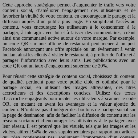
Cette approche stratégique permet d’augmenter le trafic vers votre
contenu social, d’améliorer l’engagement des utilisateurs et de
favoriser la viralité de votre contenu, en encourageant le partage et la
diffusion auprès d’un public plus large. En simplifiant l’accès au
contenu, vous encouragez les utilisateurs à le consommer, à le
partager, à interagir avec lui et à laisser des commentaires, créant
ainsi une communauté active autour de votre marque. Par exemple,
un code QR sur une affiche de restaurant peut mener à un post
Facebook annonçant une offre spéciale ou un événement à venir,
incitant ainsi les clients à visiter le restaurant, à profiter de l’offre et à
partager l’information avec leurs amis. Les publications avec un
code QR ont un taux d’engagement supérieur de 20%.
Pour réussir cette stratégie de contenu social, choisissez du contenu
de qualité, pertinent pour votre public cible et optimisé pour le
partage social, en utilisant des images attrayantes, des titres
accrocheurs et des descriptions concises. Utilisez des textes
d’accroche engageants pour inciter les utilisateurs à scanner le code
QR, en mettant en avant les avantages et la valeur ajoutée du
contenu. N’oubliez pas d’intégrer des boutons de partage social sur
la page de destination, afin de faciliter la diffusion du contenu sur les
réseaux sociaux et d’encourager les utilisateurs à le partager avec
leur réseau. Il est prouvé que les visuels, tels que les images et les
vidéos, attirent 94% de vues supplémentaires par rapport aux articles
qui n’en contiennent pas, soulignant l’importance d’un contenu