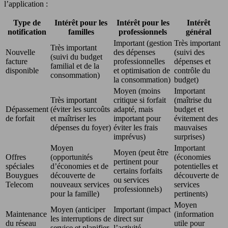
l’application :
Type de
Intérêt pour les
Intérêt pour les
Intérêt
notification
familles
professionnels
général
Important (gestion
Très important
Très important
Nouvelle
des dépenses
(suivi des
(suivi du budget
facture
professionnelles
dépenses et
familial et de la
disponible
et optimisation de
contrôle du
consommation)
la consommation)
budget)
Moyen (moins
Important
Très important
critique si forfait
(maîtrise du
Dépassement
(éviter les surcoûts
adapté, mais
budget et
de forfait
et maîtriser les
important pour
évitement des
dépenses du foyer)
éviter les frais
mauvaises
imprévus)
surprises)
Moyen
Important
Moyen (peut être
Offres
(opportunités
(économies
pertinent pour
spéciales
d’économies et de
potentielles et
certains forfaits
Bouygues
découverte de
découverte de
ou services
Telecom
nouveaux services
services
professionnels)
pour la famille)
pertinents)
Moyen
Moyen (anticiper
Important (impact
Maintenance
(information
les interruptions de
direct sur
du réseau
utile pour
service et planifier
l’activité