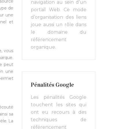
ssource
navigation au sein d’un
type de
portail Web. Ce mode
our une
d’organisation des liens
nel et
joue aussi un rôle dans
le domaine du
référencement
organique.
e, vous
marque.
e peut
en une
 permet
Pénalités Google
Les pénalités Google
touchent les sites qui
 écouté
ont eu recours à des
insi sa
techniques de
èle. La
référencement