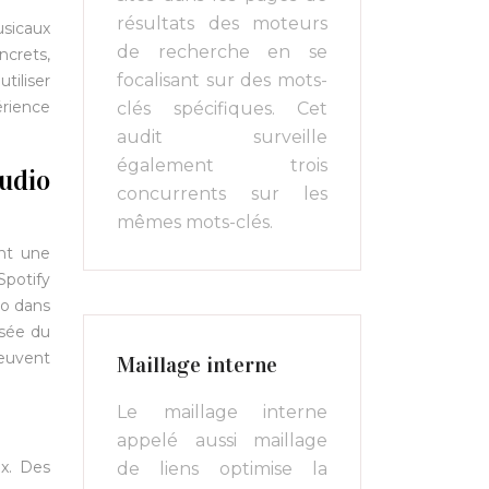
résultats des moteurs
usicaux
de recherche en se
ncrets,
focalisant sur des mots-
tiliser
érience
clés spécifiques. Cet
audit surveille
également trois
audio
concurrents sur les
mêmes mots-clés.
ant une
Spotify
io dans
ssée du
peuvent
Maillage interne
Le maillage interne
appelé aussi maillage
ux. Des
de liens optimise la