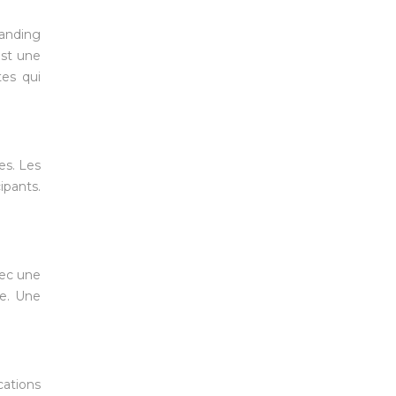
randing
est une
tes qui
es. Les
ipants.
vec une
te. Une
cations