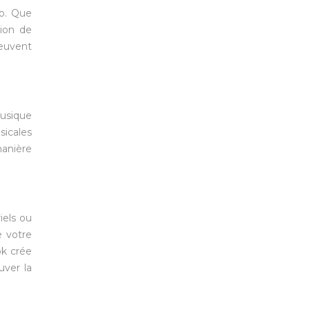
io. Que
tion de
peuvent
musique
sicales
manière
iels ou
e votre
ok crée
uver la