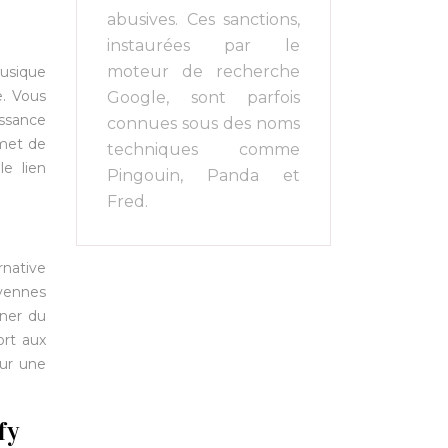
abusives. Ces sanctions,
instaurées par le
moteur de recherche
musique
e. Vous
Google, sont parfois
issance
connues sous des noms
rmet de
techniques comme
e lien
Pingouin, Panda et
Fred.
rnative
yennes
gner du
ort aux
our une
fy