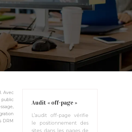
l. Avec
 public
Audit « off-page »
essage,
gration
L’audit off-page vérifie
ons DRM
le positionnement des
sites dans les pages de