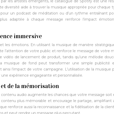
 par les artistes émergents, le catalogue de Spotify est une re
te diversité aide à trouver la musique appropriée pour chaque 
nte pour un podcast de méditation ou d’un rythme entraînant p
a plus adaptée à chaque message renforce l’impact émotion
ience immersive
et les émotions. En utilisant la musique de manière stratégiqu
 l’attention de votre public et renforce le message de votre 
e vidéo de lancement de produit, tandis qu’une mélodie douc
La musique de fond peut transformer une simple publicité 
ainsi l’impact de votre campagne. L’utilisation de la musique
er une expérience engageante et personnalisée.
et de la mémorisation
re contenu audio augmente les chances que votre message soit
 contenu plus mémorable et encourage le partage, amplifiant a
ue renforce aussi la reconnaissance et la fidélisation de la client
mps et peut rendre un message plus percutant.