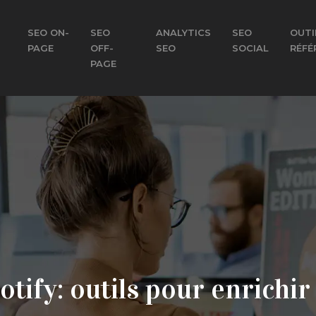
SEO ON-
SEO
ANALYTICS
SEO
OUTI
PAGE
OFF-
SEO
SOCIAL
RÉFÉ
PAGE
tify: outils pour enrichir