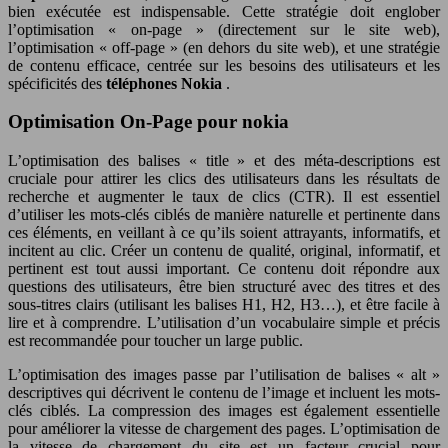
bien exécutée est indispensable. Cette stratégie doit englober
l’optimisation « on-page » (directement sur le site web),
l’optimisation « off-page » (en dehors du site web), et une stratégie
de contenu efficace, centrée sur les besoins des utilisateurs et les
spécificités des
téléphones Nokia
.
Optimisation On-Page pour nokia
L’optimisation des balises « title » et des méta-descriptions est
cruciale pour attirer les clics des utilisateurs dans les résultats de
recherche et augmenter le taux de clics (CTR). Il est essentiel
d’utiliser les mots-clés ciblés de manière naturelle et pertinente dans
ces éléments, en veillant à ce qu’ils soient attrayants, informatifs, et
incitent au clic. Créer un contenu de qualité, original, informatif, et
pertinent est tout aussi important. Ce contenu doit répondre aux
questions des utilisateurs, être bien structuré avec des titres et des
sous-titres clairs (utilisant les balises H1, H2, H3…), et être facile à
lire et à comprendre. L’utilisation d’un vocabulaire simple et précis
est recommandée pour toucher un large public.
L’optimisation des images passe par l’utilisation de balises « alt »
descriptives qui décrivent le contenu de l’image et incluent les mots-
clés ciblés. La compression des images est également essentielle
pour améliorer la vitesse de chargement des pages. L’optimisation de
la vitesse de chargement du site est un facteur crucial pour