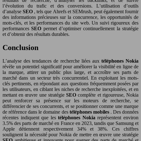
résultats de recherche, d’analyser les backlinks, et de suivre
l’évolution du trafic et des conversions. L’utilisation d’outils
d’analyse
SEO
, tels que Ahrefs et SEMrush, peut également fournir
des informations précieuses sur la concurrence, les opportunités de
mots-clés, et les performances du site web. Un suivi rigoureux des
performances
SEO
permet d’optimiser continuellement la stratégie
et d’obtenir des résultats durables.
Conclusion
L’analyse des tendances de recherche liées aux
téléphones Nokia
révèle un potentiel significatif pour améliorer la visibilité en ligne de
la marque, attirer un public plus large, et accroître ses parts de
marché dans un secteur très concurrentiel. En exploitant les mots-
clés pertinents, en répondant aux questions fréquemment posées par
les utilisateurs, en ciblant les niches de recherche inexploitées, et en
mettant en œuvre une stratégie
SEO
complète et rigoureuse, Nokia
peut renforcer sa présence sur les moteurs de recherche, se
différencier de ses concurrents, et se positionner comme une marque
de référence dans le domaine des
téléphones mobiles
. Des données
récentes indiquent que les
téléphones Nokia
représentent environ
3.5% des parts de marché en France en 2023, tandis que Samsung et
Apple détiennent respectivement 34% et 38%. Ces chiffres
soulignent la nécessité pour Nokia de mettre en œuvre une stratégie
SEO
ambitieuse et innovante pour gagner des parts de marché et