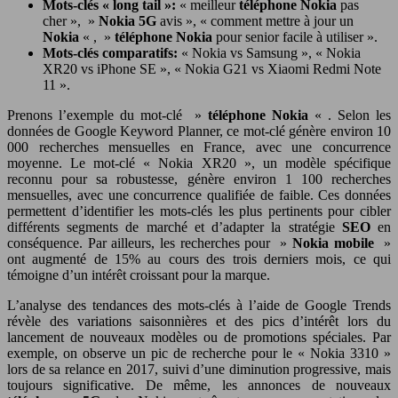
Mots-clés « long tail »:
« meilleur
téléphone Nokia
pas
cher », »
Nokia 5G
avis », « comment mettre à jour un
Nokia
« , »
téléphone Nokia
pour senior facile à utiliser ».
Mots-clés comparatifs:
« Nokia vs Samsung », « Nokia
XR20 vs iPhone SE », « Nokia G21 vs Xiaomi Redmi Note
11 ».
Prenons l’exemple du mot-clé »
téléphone Nokia
« . Selon les
données de Google Keyword Planner, ce mot-clé génère environ 10
000 recherches mensuelles en France, avec une concurrence
moyenne. Le mot-clé « Nokia XR20 », un modèle spécifique
reconnu pour sa robustesse, génère environ 1 100 recherches
mensuelles, avec une concurrence qualifiée de faible. Ces données
permettent d’identifier les mots-clés les plus pertinents pour cibler
différents segments de marché et d’adapter la stratégie
SEO
en
conséquence. Par ailleurs, les recherches pour »
Nokia mobile
»
ont augmenté de 15% au cours des trois derniers mois, ce qui
témoigne d’un intérêt croissant pour la marque.
L’analyse des tendances des mots-clés à l’aide de Google Trends
révèle des variations saisonnières et des pics d’intérêt lors du
lancement de nouveaux modèles ou de promotions spéciales. Par
exemple, on observe un pic de recherche pour le « Nokia 3310 »
lors de sa relance en 2017, suivi d’une diminution progressive, mais
toujours significative. De même, les annonces de nouveaux