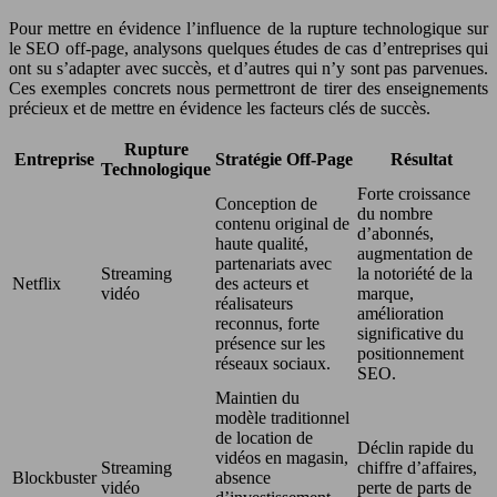
Pour mettre en évidence l’influence de la rupture technologique sur
le SEO off-page, analysons quelques études de cas d’entreprises qui
ont su s’adapter avec succès, et d’autres qui n’y sont pas parvenues.
Ces exemples concrets nous permettront de tirer des enseignements
précieux et de mettre en évidence les facteurs clés de succès.
Rupture
Entreprise
Stratégie Off-Page
Résultat
Technologique
Forte croissance
Conception de
du nombre
contenu original de
d’abonnés,
haute qualité,
augmentation de
partenariats avec
Streaming
la notoriété de la
Netflix
des acteurs et
vidéo
marque,
réalisateurs
amélioration
reconnus, forte
significative du
présence sur les
positionnement
réseaux sociaux.
SEO.
Maintien du
modèle traditionnel
de location de
Déclin rapide du
vidéos en magasin,
Streaming
chiffre d’affaires,
Blockbuster
absence
vidéo
perte de parts de