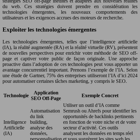
stratégies SEO off-page inédites et adaptées aux nouvelles réalités
du web. Ces stratégies doivent prendre en considération les
technologies émergentes, les nouveaux comportements des
utilisateurs et les exigences accrues des moteurs de recherche.
Exploiter les technologies émergentes
Les technologies émergentes, telles que l’intelligence artificielle
(IA), la réalité augmentée (RA) et la réalité virtuelle (RV), présentent
de nouvelles perspectives pour enrichir votre méthode de SEO off-
page et captiver votre public de façon originale. Une approche
proactive dans l’adoption de ces technologies peut vous apporter un
avantage concurrentiel important. Prenons l’exemple de l’IA. Selon
une étude de Gartner, 75% des entreprises utiliseront l’IA d’ici 2024
pour automatiser certaines tâches marketing, y compris le SEO.
Application
Technologie
Exemple Concret
SEO Off-Page
Utiliser un outil d’IA comme
Automatisation
Semrush ou Ahrefs pour identifier les
du link
opportunités de backlinks pertinents
Intelligence
building,
en fonction de votre niche et de votre
Artificielle
analyse des
secteur d’activité. Ces outils
(IA)
données,
analysent les données en temps réel
personnalisation
et vous suggèrent les sites web les